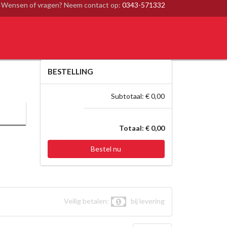
Wensen of vragen? Neem contact op:
0343-571332
BESTELLING
Subtotaal: € 0,00
Totaal: € 0,00
Bestel nu
Veilig betalen:
bij levering